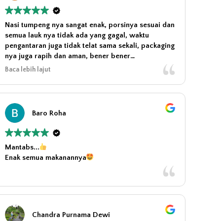
Nasi tumpeng nya sangat enak, porsinya sesuai dan
semua lauk nya tidak ada yang gagal, waktu
pengantaran juga tidak telat sama sekali, packaging
nya juga rapih dan aman, bener bener
recommended banget untuk beli disini apalagi
Baca lebih lajut
untuk acara-acara besar, thank you jakarta nasi
tumpeng <3
Baro Roha
Mantabs...
Enak semua makanannya
Chandra Purnama Dewi