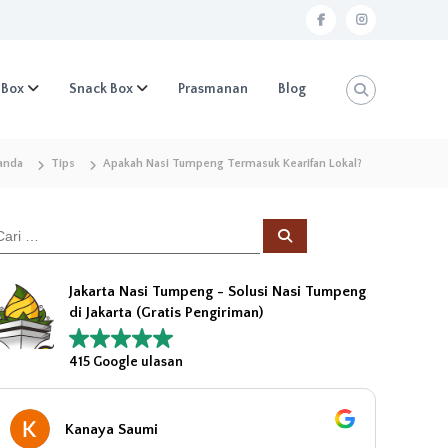
f
i
a
n
c
s
 Box
Snack Box
Prasmanan
Blog
e
t
b
a
anda
Tips
Apakah Nasi Tumpeng Termasuk Kearifan Lokal?
o
g
o
r
k
a
C
a
r
m
i
Jakarta Nasi Tumpeng - Solusi Nasi Tumpeng
di Jakarta (Gratis Pengiriman)
415 Google ulasan
Kanaya Saumi