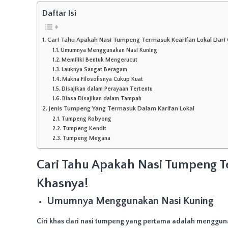
y
a
Daftar Isi
n
g
Cari Tahu Apakah Nasi Tumpeng Termasuk Kearifan Lokal Dari C
m
Umumnya Menggunakan Nasi Kuning
e
Memiliki Bentuk Mengerucut
n
Lauknya Sangat Beragam
a
Makna Filosofisnya Cukup Kuat
r
Disajikan dalam Perayaan Tertentu
i
Biasa Disajikan dalam Tampah
k
Jenis Tumpeng Yang Termasuk Dalam Karifan Lokal
,
Tumpeng Robyong
C
Tumpeng Kendit
Tumpeng Megana
o
c
o
Cari Tahu Apakah Nasi Tumpeng Te
k
Khasnya!
u
n
Umumnya Menggunakan Nasi Kuning
t
u
Ciri khas dari nasi tumpeng yang pertama adalah menggun
k