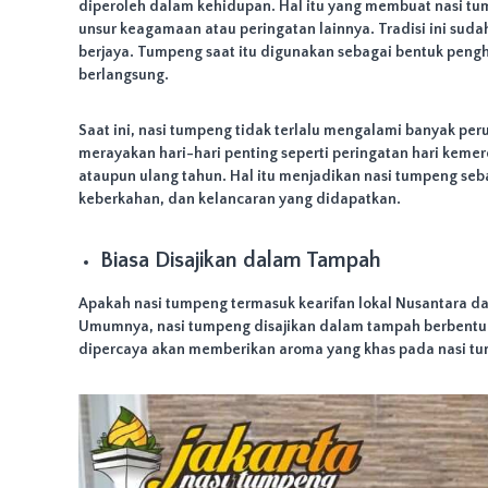
M
diperoleh dalam kehidupan. Hal itu yang membuat nasi tu
e
unsur keagamaan atau peringatan lainnya. Tradisi ini suda
l
berjaya. Tumpeng saat itu digunakan sebagai bentuk pengh
a
berlangsung.
y
a
Saat ini, nasi tumpeng tidak terlalu mengalami banyak pe
n
merayakan hari-hari penting seperti peringatan hari kemer
i
ataupun ulang tahun. Hal itu menjadikan nasi tumpeng seb
p
keberkahan, dan kelancaran yang didapatkan.
e
n
g
Biasa Disajikan dalam Tampah
i
r
Apakah nasi tumpeng termasuk kearifan lokal Nusantara dap
i
Umumnya, nasi tumpeng disajikan dalam tampah berbentuk
m
dipercaya akan memberikan aroma yang khas pada nasi t
a
n
W
i
l
a