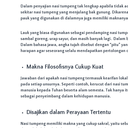
a
Dalam penyajian nasi tumpeng tak lengkap apabila tidak ada
h
sekitar nasi tumpeng yang menjulang bak gunung. Dikare
u
pauk yang digunakan di dalamnya juga memiliki maknanya 
n
,
d
Lauk yang biasa digunakan sebagai pendamping nasi tumpe
a
sambal goreng, urap sayur, dan masih banyak lagi. Dalam be
n
Dalam bahasa jawa, angka tujuh disebut dengan “pitu” yan
a
harapan agar seseorang selalu mendapatkan pertolongan 
c
a
Makna Filosofisnya Cukup Kuat
r
a
Jawaban dari apakah nasi tumpeng termasuk kearifan lokal 
l
pada setiap unsurnya. Seperti contoh, kerucut dari nasi 
a
manusia kepada Tuhan beserta alam semesta. Tak hanya itu,
i
sebagai penyeimbang dalam kehidupan manusia.
n
n
y
Disajikan dalam Perayaan Tertentu
a
.
Nasi tumpeng memiliki makna yang cukup sakral, yaitu se