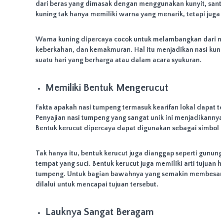
dari beras yang dimasak dengan menggunakan kunyit, sant
A
kuning tak hanya memiliki warna yang menarik, tetapi jug
c
a
r
Warna kuning dipercaya cocok untuk melambangkan dari na
a
keberkahan, dan kemakmuran. Hal itu menjadikan nasi ku
S
suatu hari yang berharga atau dalam acara syukuran.
e
l
Memiliki Bentuk Mengerucut
a
m
Fakta apakah nasi tumpeng termasuk kearifan lokal dapat t
a
Penyajian nasi tumpeng yang sangat unik ini menjadikannya s
t
Bentuk kerucut dipercaya dapat digunakan sebagai simbo
a
n
,
Tak hanya itu, bentuk kerucut juga dianggap seperti gun
U
tempat yang suci. Bentuk kerucut juga memiliki arti tujuan 
l
tumpeng. Untuk bagian bawahnya yang semakin membesar
a
dilalui untuk mencapai tujuan tersebut.
n
g
Lauknya Sangat Beragam
T