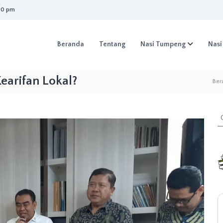
00 pm
Beranda
Tentang
Nasi Tumpeng
Nasi
arifan Lokal?
Ber
C
a
r
i
: