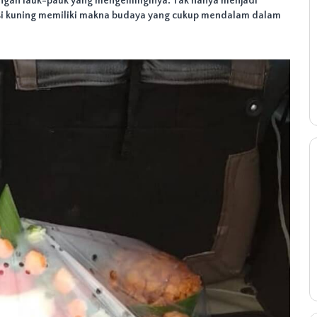
engan lauk-pauk yang mengelilinginya. Tak hanya menjadi
asi kuning memiliki makna budaya yang cukup mendalam dalam