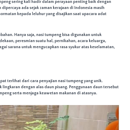
mpeng sering kali hadir dalam perayaan penting baik dengan
h dipercaya ada sejak zaman kerajaan di Indonesia masih
ormatan kepada leluhur yang disajikan saat upacara adat
rubahan. Hanya saja, nasi tumpeng bisa digunakan untuk
dekaan, peresmian suatu hal, pernikahan, acara keluarga,
agai sarana untuk mengucapkan rasa syukur atas keselamatan,
at terlihat dari cara penyajian nasi tumpeng yang unik.
 lingkaran dengan alas daun pisang. Penggunaan daun tersebut
umpeng serta menjaga keawetan makanan di atasnya.