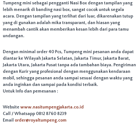
Tumpeng mini sebagai pengganti Nasi Box dengan tampilan yang
a
lebih menarik di banding nasi box, sangat cocok untuk segala
r
acara. Dengan tampilan yang terlihat dari luar, dikarenakan tutup
t
a
yang di gunakan adalah mika transparant, dan hiasan yang
d
menambah cantik akan memberikan kesan lebih dari para tamu
e
undangan.
n
g
a
Dengan minimal order 40 Pcs, Tumpeng mini pesanan anda dapat
n
diantar ke Wilayah Jakarta Selatan, Jakarta Timur, Jakarta Barat,
R
Jakarta Utara, Jakarta Pusat tanpa ada tambahan biaya. Pengiriman
a
dengan Kurir yang profesional dengan menggunakan kendaraan
s
mobil, sehingga pesanan anda sampai sesuai dengan waktu yang
a
y
anda inginkan dan sampai pada kondisi terbaik.
a
Untuk Info dan pemesanan :
n
g
l
Website
www.nasitumpengjakarta.co.id
e
Call / Whatsapp 0812 8760 8239
z
Email
order@royaltumpeng.com
a
t
d
a