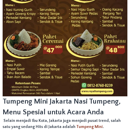
n
g
N
a
s
i
T
u
m
p
e
n
g
T
e
r
b
a
i
Tumpeng Mini Jakarta Nasi Tumpeng,
k
d
Menu Spesial untuk Acara Anda
i
J
Selain menjadi Ibu Kota, Jakarta juga menjadi pusat trend, salah
a
satu yang sedang Hits di Jakarta adalah
Tumpeng Mini
.
k