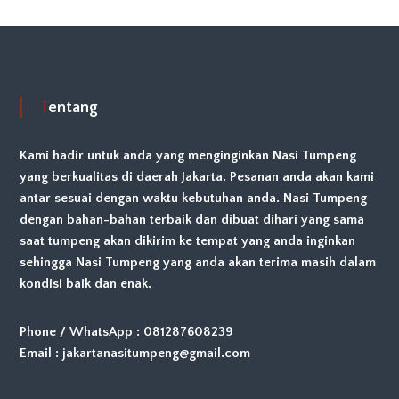
n
T
a
m
p
i
Tentang
l
a
n
Kami hadir untuk anda yang menginginkan Nasi Tumpeng
y
yang berkualitas di daerah Jakarta. Pesanan anda akan kami
a
n
antar sesuai dengan waktu kebutuhan anda. Nasi Tumpeng
g
dengan bahan-bahan terbaik dan dibuat dihari yang sama
m
saat tumpeng akan dikirim ke tempat yang anda inginkan
e
n
sehingga Nasi Tumpeng yang anda akan terima masih dalam
a
kondisi baik dan enak.
r
i
k
Phone / WhatsApp : 081287608239
,
Email : jakartanasitumpeng@gmail.com
C
o
c