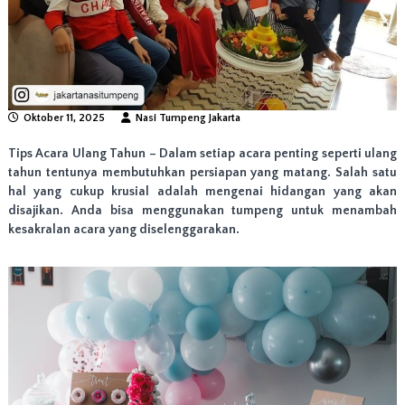
n
g
N
a
s
i
T
Oktober 11, 2025
Nasi Tumpeng Jakarta
u
m
Tips Acara Ulang Tahun
– Dalam setiap acara penting seperti ulang
p
tahun tentunya membutuhkan persiapan yang matang. Salah satu
e
hal yang cukup krusial adalah mengenai hidangan yang akan
n
g
disajikan. Anda bisa menggunakan tumpeng untuk menambah
T
kesakralan acara yang diselenggarakan.
e
r
b
a
i
k
d
i
J
a
k