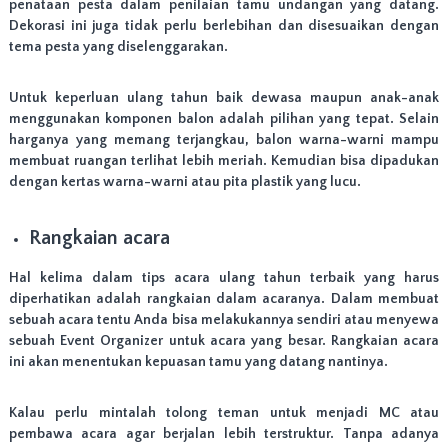
penataan pesta dalam penilaian tamu undangan yang datang.
e
l
Dekorasi ini juga tidak perlu berlebihan dan disesuaikan dengan
a
tema pesta yang diselenggarakan.
y
a
n
Untuk keperluan ulang tahun baik dewasa maupun anak-anak
i
menggunakan komponen balon adalah pilihan yang tepat. Selain
p
harganya yang memang terjangkau, balon warna-warni mampu
e
membuat ruangan terlihat lebih meriah. Kemudian bisa dipadukan
n
dengan kertas warna-warni atau pita plastik yang lucu.
g
i
r
Rangkaian acara
i
m
a
Hal kelima dalam tips acara ulang tahun terbaik yang harus
n
diperhatikan adalah rangkaian dalam acaranya. Dalam membuat
W
sebuah acara tentu Anda bisa melakukannya sendiri atau menyewa
i
sebuah Event Organizer untuk acara yang besar. Rangkaian acara
l
ini akan menentukan kepuasan tamu yang datang nantinya.
a
y
a
Kalau perlu mintalah tolong teman untuk menjadi MC atau
h
pembawa acara agar berjalan lebih terstruktur. Tanpa adanya
J