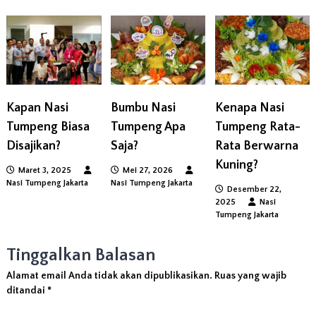
g
a
s
Kapan Nasi
Bumbu Nasi
Kenapa Nasi
i
Tumpeng Biasa
Tumpeng Apa
Tumpeng Rata-
Disajikan?
Saja?
Rata Berwarna
p
Kuning?
Maret 3, 2025
Mei 27, 2026
o
Nasi Tumpeng Jakarta
Nasi Tumpeng Jakarta
Desember 22,
2025
Nasi
s
Tumpeng Jakarta
Tinggalkan Balasan
Alamat email Anda tidak akan dipublikasikan.
Ruas yang wajib
ditandai
*