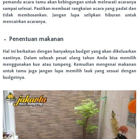
pemandu acara tamu akan kebingungan untuk melewati acaranya
a
k
sampai selesai. Pastikan membuat rangkaian acara yang padat dan
a
tidak membosankan. Jangan lupa selipkan hiburan untuk
r
mencairkan acaranya.
t
a
P
Penentuan makanan
u
s
Hal ini berkaitan dengan banyaknya budget yang akan dikeluarkan
a
nantinya. Dalam sebuah pesat ulang tahun Anda bisa memilih
t
,
menggunakan kue atau tumpeng. Kemudian mengenai makanan
J
untuk tamu juga jangan lupa memilih lauk yang sesuai dengan
a
budgetnya.
k
a
r
t
a
S
e
l
a
t
a