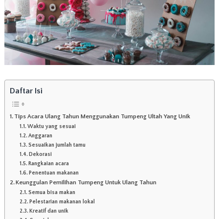
a
r
t
a
d
e
n
g
a
n
Daftar Isi
R
a
s
Tips Acara Ulang Tahun Menggunakan Tumpeng Ultah Yang Unik
a
Waktu yang sesuai
y
Anggaran
a
Sesuaikan jumlah tamu
n
Dekorasi
g
Rangkaian acara
l
Penentuan makanan
e
Keunggulan Pemilihan Tumpeng Untuk Ulang Tahun
z
a
Semua bisa makan
t
Pelestarian makanan lokal
d
Kreatif dan unik
a