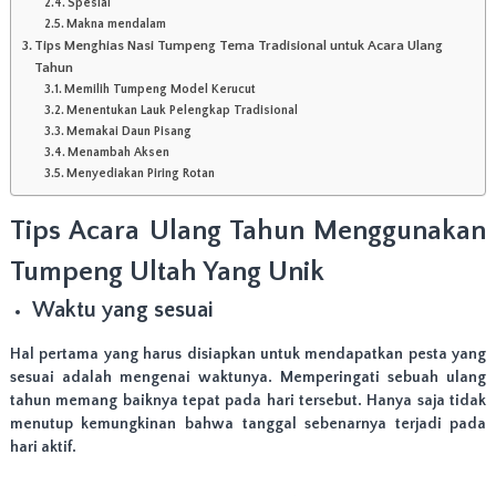
Spesial
n
Makna mendalam
T
Tips Menghias Nasi Tumpeng Tema Tradisional untuk Acara Ulang
a
Tahun
m
Memilih Tumpeng Model Kerucut
p
Menentukan Lauk Pelengkap Tradisional
i
Memakai Daun Pisang
l
Menambah Aksen
a
Menyediakan Piring Rotan
n
y
a
Tips Acara Ulang Tahun Menggunakan
n
g
Tumpeng Ultah Yang Unik
m
e
Waktu yang sesuai
n
a
Hal pertama yang harus disiapkan untuk mendapatkan pesta yang
r
sesuai adalah mengenai waktunya. Memperingati sebuah ulang
i
k
tahun memang baiknya tepat pada hari tersebut. Hanya saja tidak
,
menutup kemungkinan bahwa tanggal sebenarnya terjadi pada
C
hari aktif.
o
c