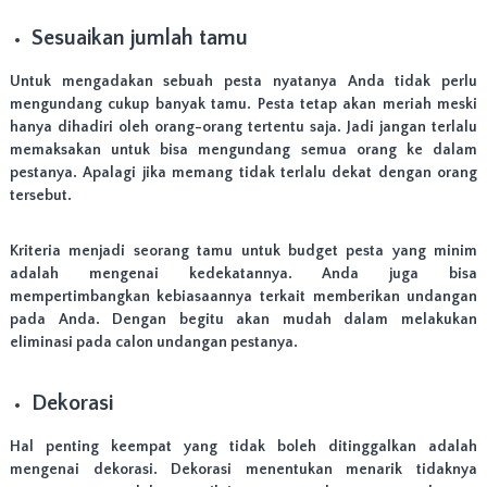
n
g
Sesuaikan jumlah tamu
T
a
Untuk mengadakan sebuah pesta nyatanya Anda tidak perlu
h
u
mengundang cukup banyak tamu. Pesta tetap akan meriah meski
n
hanya dihadiri oleh orang-orang tertentu saja. Jadi jangan terlalu
,
memaksakan untuk bisa mengundang semua orang ke dalam
d
pestanya. Apalagi jika memang tidak terlalu dekat dengan orang
a
tersebut.
n
a
c
Kriteria menjadi seorang tamu untuk budget pesta yang minim
a
adalah mengenai kedekatannya. Anda juga bisa
r
mempertimbangkan kebiasaannya terkait memberikan undangan
a
l
pada Anda. Dengan begitu akan mudah dalam melakukan
a
eliminasi pada calon undangan pestanya.
i
n
n
Dekorasi
y
a
Hal penting keempat yang tidak boleh ditinggalkan adalah
.
mengenai dekorasi. Dekorasi menentukan menarik tidaknya
M