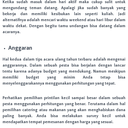
o
Ketika sudah masuk dalam hari aktif maka cukup sulit untuk
k
mengundang teman datang. Apalagi jika sudah banyak yang
u
bekerja dan memiliki kesibukan lain seperti kuliah. Jadi
n
alternatifnya adalah mencari waktu weekend atau hari libur dalam
t
waktu dekat. Dengan begitu tamu undangan bisa datang dalam
u
k
acaranya.
A
c
a
Anggaran
r
a
Hal kedua dalam tips acara ulang tahun terbaru adalah mengenai
S
anggarannya. Dalam sebuah pesta bisa berjalan dengan lancar
e
tentu karena adanya budget yang mendukung. Namun meskipun
l
memiliki budget yang minim Anda tetap bisa
a
m
menyelenggarakannya menggunakan perhitungan yang tepat.
a
t
Perhatikan pemilihan printilan kecil sampai besar dalam sebuah
a
n
pesta menggunakan perhitungan yang benar. Terutama dalam hal
,
pemilihan catering atau makanan yang akan menghabiskan dana
U
paling banyak. Anda bisa melakukan survey kecil untuk
l
mendapatkan tempat pemesanan dengan harga yang sesuai.
a