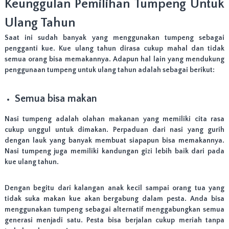
Keunggulan Pemilihan Tumpeng Untuk
r
a
Ulang Tahun
d
a
Saat ini sudah banyak yang menggunakan tumpeng sebagai
n
pengganti kue. Kue ulang tahun dirasa cukup mahal dan tidak
J
semua orang bisa memakannya. Adapun hal lain yang mendukung
a
penggunaan tumpeng untuk ulang tahun adalah sebagai berikut:
k
a
r
Semua bisa makan
t
a
T
Nasi tumpeng adalah olahan makanan yang memiliki cita rasa
i
cukup unggul untuk dimakan. Perpaduan dari nasi yang gurih
m
dengan lauk yang banyak membuat siapapun bisa memakannya.
u
Nasi tumpeng juga memiliki kandungan gizi lebih baik dari pada
r
kue ulang tahun.
.
F
R
Dengan begitu dari kalangan anak kecil sampai orang tua yang
E
tidak suka makan kue akan bergabung dalam pesta. Anda bisa
E
O
menggunakan tumpeng sebagai alternatif menggabungkan semua
N
generasi menjadi satu. Pesta bisa berjalan cukup meriah tanpa
G