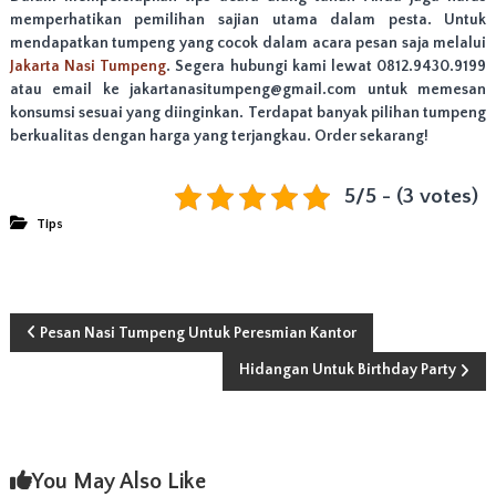
memperhatikan pemilihan sajian utama dalam pesta. Untuk
mendapatkan tumpeng yang cocok dalam acara pesan saja melalui
Jakarta Nasi Tumpeng
. Segera hubungi kami lewat 0812.9430.9199
atau email ke jakartanasitumpeng@gmail.com untuk memesan
konsumsi sesuai yang diinginkan. Terdapat banyak pilihan tumpeng
berkualitas dengan harga yang terjangkau. Order sekarang!
5/5 - (3 votes)
Tips
N
Pesan Nasi Tumpeng Untuk Peresmian Kantor
Hidangan Untuk Birthday Party
a
v
i
You May Also Like