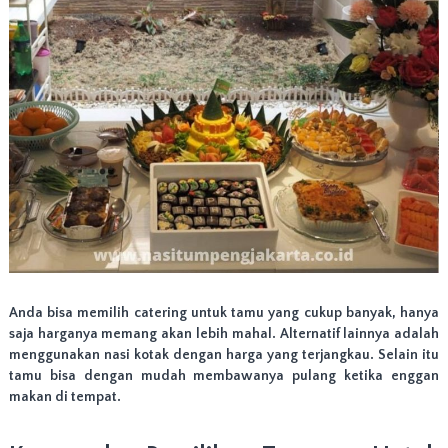
n
,
J
a
k
a
r
t
a
B
a
r
a
t
,
J
a
Anda bisa memilih catering untuk tamu yang cukup banyak, hanya
k
saja harganya memang akan lebih mahal. Alternatif lainnya adalah
a
r
menggunakan nasi kotak dengan harga yang terjangkau. Selain itu
t
tamu bisa dengan mudah membawanya pulang ketika enggan
a
makan di tempat.
U
t
a