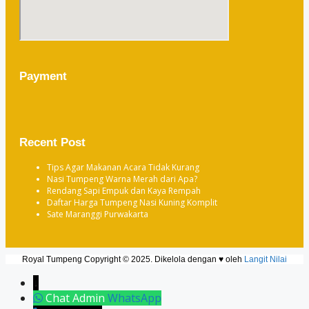
Payment
Recent Post
Tips Agar Makanan Acara Tidak Kurang
Nasi Tumpeng Warna Merah dari Apa?
Rendang Sapi Empuk dan Kaya Rempah
Daftar Harga Tumpeng Nasi Kuning Komplit
Sate Maranggi Purwakarta
Royal Tumpeng Copyright © 2025. Dikelola dengan ♥ oleh
Langit Nilai
↓
Chat Admin
WhatsApp