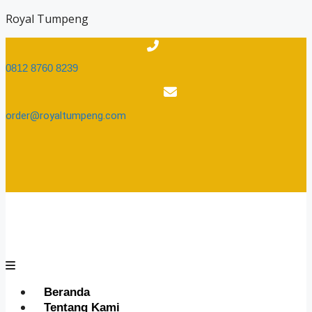
Skip
Royal Tumpeng
to
content
0812 8760 8239​
order@royaltumpeng.com​
Menu
Beranda
Tentang Kami