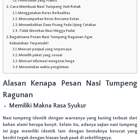
Pemesanan yang Praktis
n
Cara Membuat Nasi Tumpeng Anti Retak
T
Menggunakan Beras Berkualitas
a
Mencampurkan Beras Bersama Ketan
m
Menambahkan Daun Pisang Pada Ujung Cetakan
p
Tidak Menekan Nasi Hingga Padat
i
Bagaimana Pesan Nasi Tumpeng Ragunan Agar
l
Kebutuhan Terpenuhi?
a
Mencari penjual yang terpercaya
n
Memilih paket yang sesuai
y
Mencari informasi mengenai harga
a
n
Menentukan waktu pengiriman
g
m
Alasan Kenapa Pesan Nasi Tumpeng
e
n
Ragunan
a
r
Memiliki Makna Rasa Syukur
i
k
,
Nasi tumpeng identik dengan warnanya yang kuning terbuat dari
C
bahan alami berupa kunyit. Selain itu, adanya sajian nasi tumpeng
o
ini juga memiliki identik lain dengan bentuknya kerucut yang
c
berdiri tegak dengan hiasan lauk pauk di sekelilingnya.