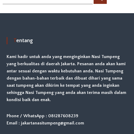
a
a
r
r
i
i
:
Tentang
Kami hadir untuk anda yang menginginkan Nasi Tumpeng
yang berkualitas di daerah Jakarta. Pesanan anda akan kami
antar sesuai dengan waktu kebutuhan anda. Nasi Tumpeng
dengan bahan-bahan terbaik dan dibuat dihari yang sama
saat tumpeng akan dikirim ke tempat yang anda inginkan
sehingga Nasi Tumpeng yang anda akan terima masih dalam
kondisi baik dan enak.
Phone / WhatsApp : 081287608239
Email : jakartanasitumpeng@gmail.com