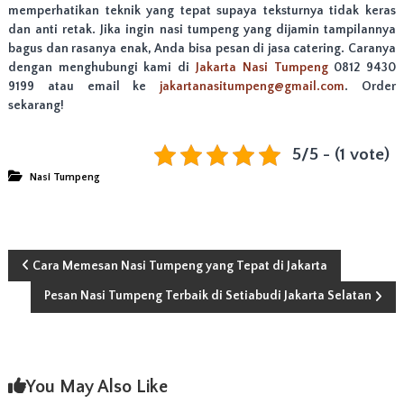
memperhatikan teknik yang tepat supaya teksturnya tidak keras
dan anti retak. Jika ingin nasi tumpeng yang dijamin tampilannya
bagus dan rasanya enak, Anda bisa pesan di jasa catering. Caranya
dengan menghubungi kami di
Jakarta Nasi Tumpeng
0812 9430
9199 atau email ke
jakartanasitumpeng@gmail.com
. Order
sekarang!
5/5 - (1 vote)
Nasi Tumpeng
N
Cara Memesan Nasi Tumpeng yang Tepat di Jakarta
Pesan Nasi Tumpeng Terbaik di Setiabudi Jakarta Selatan
a
v
i
You May Also Like