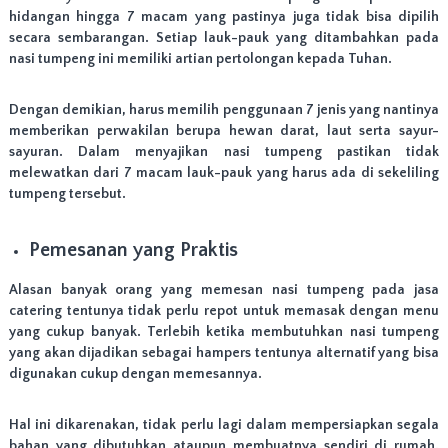
a
hidangan hingga 7 macam yang pastinya juga tidak bisa dipilih
k
secara sembarangan. Setiap lauk-pauk yang ditambahkan pada
a
nasi tumpeng ini memiliki artian pertolongan kepada Tuhan.
r
t
a
Dengan demikian, harus memilih penggunaan 7 jenis yang nantinya
P
memberikan perwakilan berupa hewan darat, laut serta sayur-
u
s
sayuran. Dalam menyajikan nasi tumpeng pastikan tidak
a
melewatkan dari 7 macam lauk-pauk yang harus ada di sekeliling
t
tumpeng tersebut.
,
J
a
Pemesanan yang Praktis
k
a
Alasan banyak orang yang memesan nasi tumpeng pada jasa
r
catering tentunya tidak perlu repot untuk memasak dengan menu
t
a
yang cukup banyak. Terlebih ketika membutuhkan nasi tumpeng
S
yang akan dijadikan sebagai hampers tentunya alternatif yang bisa
e
digunakan cukup dengan memesannya.
l
a
t
Hal ini dikarenakan, tidak perlu lagi dalam mempersiapkan segala
a
bahan yang dibutuhkan ataupun membuatnya sendiri di rumah.