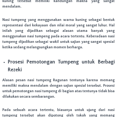
n
kuning tersebut memiliki kandungan makna yang sangat
g
mendalam.
T
a
h
Nasi tumpeng yang menggunakan warna kuning sebagai bentuk
u
representasi dari kekayaan dan nilai moral yang sangat luhur. Hal
n
inilah yang dijadikan sebagai alasan utama banyak yang
,
menggunakan nasi tumpeng pada acara tertentu. Keberadaan nasi
d
tumpeng dijadikan sebagai wakil untuk sajian yang sangat spesial
a
ketika sedang melangsungkan momen berharga.
n
a
c
Prosesi Pemotongan Tumpeng untuk Berbagi
a
r
Rezeki
a
l
Alasan pesan nasi tumpeng Ragunan tentunya karena memang
a
i
memiliki makna mendalam dengan sajian spesial tersebut. Prosesi
n
untuk pemotongan nasi tumpeng di bagian atas tentunya tidak bisa
n
dilakukan secara sembarangan.
y
a
.
Pada sebuah acara tertentu, biasanya untuk ujung dari nasi
M
tumpeng tersebut akan dipotong oleh tokoh yang memang