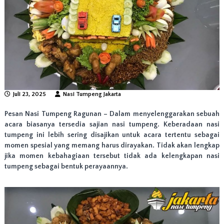
n
g
N
a
s
i
T
u
m
p
Juli 23, 2025
Nasi Tumpeng Jakarta
e
n
Pesan Nasi Tumpeng Ragunan
– Dalam menyelenggarakan sebuah
g
T
acara biasanya tersedia sajian nasi tumpeng. Keberadaan nasi
e
tumpeng ini lebih sering disajikan untuk acara tertentu sebagai
r
momen spesial yang memang harus dirayakan. Tidak akan lengkap
b
jika momen kebahagiaan tersebut tidak ada kelengkapan nasi
a
tumpeng sebagai bentuk perayaannya.
i
k
d
i
J
a
k