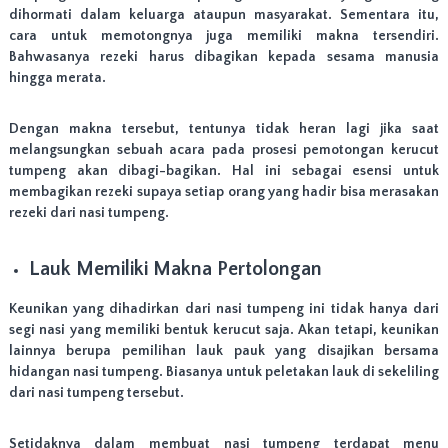
e
dihormati dalam keluarga ataupun masyarakat. Sementara itu,
l
cara untuk memotongnya juga memiliki makna tersendiri.
a
Bahwasanya rezeki harus dibagikan kepada sesama manusia
y
a
hingga merata.
n
i
Dengan makna tersebut, tentunya tidak heran lagi jika saat
p
e
melangsungkan sebuah acara pada prosesi pemotongan kerucut
n
tumpeng akan dibagi-bagikan. Hal ini sebagai esensi untuk
g
membagikan rezeki supaya setiap orang yang hadir bisa merasakan
i
rezeki dari nasi tumpeng.
r
i
m
Lauk Memiliki Makna Pertolongan
a
n
Keunikan yang dihadirkan dari nasi tumpeng ini tidak hanya dari
W
i
segi nasi yang memiliki bentuk kerucut saja. Akan tetapi, keunikan
l
lainnya berupa pemilihan lauk pauk yang disajikan bersama
a
hidangan nasi tumpeng. Biasanya untuk peletakan lauk di sekeliling
y
dari nasi tumpeng tersebut.
a
h
J
Setidaknya dalam membuat nasi tumpeng terdapat menu