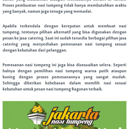
n
Proses pembuatan nasi tumpeng tidak hanya membutuhkan waktu
,
yang banyak, namun juga tenaga yang memadai.
J
a
k
Apabila terkendala dengan kerepotan untuk membuat nasi
a
tumpeng, tentunya pilihan alternatif yang bisa digunakan dengan
r
pesan ke jasa catering. Saat ini sudah tersedia berbagai pilihan jasa
t
a
catering yang menyediakan pemesanan nasi tumpeng sesuai
B
dengan kebutuhan dari pelanggan.
a
r
a
Pemesanan nasi tumpeng ini juga bisa disesuaikan selera. Seperti
t
halnya dengan pemilihan nasi tumpeng warna putih ataupun
,
kuning dengan proses pemesanannya yang sangat mudah.
J
Sehingga diberikan kebebasan dalam memilih nasi sesuai
a
kebutuhan untuk pesan nasi tumpeng Ragunan terbaik.
k
a
r
t
a
U
t
a