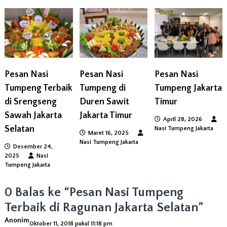
g
a
s
Pesan Nasi
Pesan Nasi
Pesan Nasi
i
Tumpeng Terbaik
Tumpeng di
Tumpeng Jakarta
di Srengseng
Duren Sawit
Timur
p
Sawah Jakarta
Jakarta Timur
April 28, 2026
o
Selatan
Nasi Tumpeng Jakarta
Maret 16, 2025
Nasi Tumpeng Jakarta
Desember 24,
s
2025
Nasi
Tumpeng Jakarta
0 Balas ke “Pesan Nasi Tumpeng
Terbaik di Ragunan Jakarta Selatan”
Anonim
Oktober 11, 2018 pukul 11:18 pm