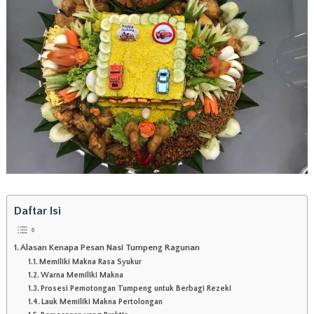
a
r
t
a
d
e
n
g
a
n
R
a
s
a
y
a
Daftar Isi
n
g
l
Alasan Kenapa Pesan Nasi Tumpeng Ragunan
e
Memiliki Makna Rasa Syukur
z
a
Warna Memiliki Makna
t
Prosesi Pemotongan Tumpeng untuk Berbagi Rezeki
d
Lauk Memiliki Makna Pertolongan
a