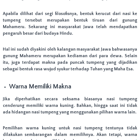
o
k
u
Apabila dilihat dari segi filosofisnya, bentuk kerucut dari nasi ke
n
tumpeng tersebut merupakan bentuk tiruan dari gunung
t
Mahameru. Sekarang ini masyarakat Jawa telah mendapatkan
u
pengaruh besar dari budaya Hindu.
k
A
c
Hal ini sudah diyakini oleh kalangan masyarakat Jawa bahwasanya
a
gunung Mahameru merupakan kediaman dari para dewa. Selain
r
a
itu, juga terdapat makna pada puncak tumpeng yang dijadikan
S
sebagai bentuk rasa wujud syukur terhadap Tuhan yang Maha Esa.
e
l
a
Warna Memiliki Makna
m
a
Jika diperhatikan secara seksama biasanya nasi tumpeng
t
cenderung memiliki warna kuning. Bahkan, hingga saat ini tidak
a
ada hidangan nasi tumpeng yang menggunakan pilihan warna lain.
n
,
U
Pemilihan warna kuning untuk nasi tumpeng tentunya tidak
l
dilakukan sembarangan dalam memilihnya. Akan tetapi, warna
a