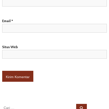
Email
*
Situs Web
C
C