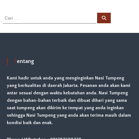
C
C
a
a
r
r
i
i
:
Tentang
Kami hadir untuk anda yang menginginkan Nasi Tumpeng
yang berkualitas di daerah Jakarta. Pesanan anda akan kami
antar sesuai dengan waktu kebutuhan anda. Nasi Tumpeng
dengan bahan-bahan terbaik dan dibuat dihari yang sama
saat tumpeng akan dikirim ke tempat yang anda inginkan
sehingga Nasi Tumpeng yang anda akan terima masih dalam
kondisi baik dan enak.