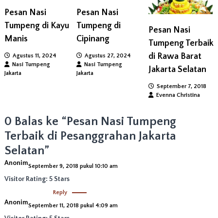
Pesan Nasi
Pesan Nasi
i
Tumpeng di Kayu
Tumpeng di
Pesan Nasi
Manis
Cipinang
p
Tumpeng Terbaik
di Rawa Barat
Agustus 11, 2024
Agustus 27, 2024
o
Nasi Tumpeng
Nasi Tumpeng
Jakarta Selatan
Jakarta
Jakarta
s
September 7, 2018
Evenna Christina
0 Balas ke “Pesan Nasi Tumpeng
Terbaik di Pesanggrahan Jakarta
Selatan”
Anonim
September 9, 2018 pukul 10:10 am
Visitor Rating: 5 Stars
Reply
Anonim
September 11, 2018 pukul 4:09 am