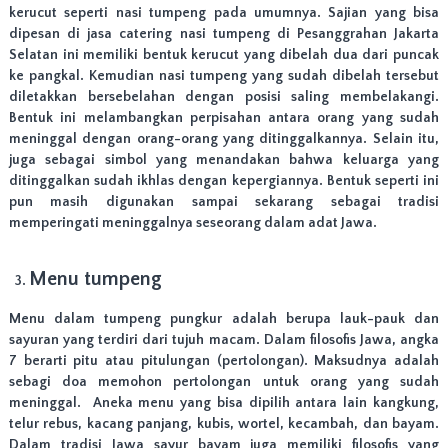
kerucut seperti nasi tumpeng pada umumnya. Sajian yang bisa
K
I
dipesan di jasa catering nasi tumpeng di Pesanggrahan Jakarta
R
Selatan ini memiliki bentuk kerucut yang dibelah dua dari puncak
!
ke pangkal. Kemudian nasi tumpeng yang sudah dibelah tersebut
diletakkan bersebelahan dengan posisi saling membelakangi.
Bentuk ini melambangkan perpisahan antara orang yang sudah
meninggal dengan orang-orang yang ditinggalkannya. Selain itu,
juga sebagai simbol yang menandakan bahwa keluarga yang
ditinggalkan sudah ikhlas dengan kepergiannya. Bentuk seperti ini
pun masih digunakan sampai sekarang sebagai tradisi
memperingati meninggalnya seseorang dalam adat Jawa.
Menu tumpeng
Menu dalam tumpeng pungkur adalah berupa lauk-pauk dan
sayuran yang terdiri dari tujuh macam. Dalam filosofis Jawa, angka
7 berarti pitu atau pitulungan (pertolongan). Maksudnya adalah
sebagi doa memohon pertolongan untuk orang yang sudah
meninggal. Aneka menu yang bisa dipilih antara lain kangkung,
telur rebus, kacang panjang, kubis, wortel, kecambah, dan bayam.
Dalam tradisi Jawa sayur bayam juga memiliki filosofis yang