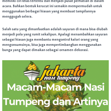
memiliki ciri khas tertentu dan menjadi pusat perhatian di dalam
e
l
acara. Bahkan bentuk kerucut ini semakin mempermudah untuk
a
menggunakan berbagai hiasan yang membuat tampilannya
y
menggugah selera.
a
n
i
Salah satu yang dimanfaatkan adalah sayuran di mana bisa diubah
p
menjadi pola yang rumit sekalipun. Apalagi menambahkan sayuran
e
sebagai hiasan juga membantu mengontrol kalori orang yang
n
mengonsumsinya, bisa juga mempertimbangkan menggunakan
g
bunga yang dapat dimakan sebagai ornamen dekorasi.
i
r
i
m
a
n
W
i
l
a
y
a
h
J