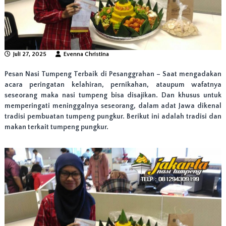
n
g
N
a
s
i
Juli 27, 2025
Evenna Christina
T
u
Pesan Nasi Tumpeng Terbaik di Pesanggrahan
– Saat mengadakan
m
acara peringatan kelahiran, pernikahan, ataupum wafatnya
p
seseorang maka nasi tumpeng bisa disajikan. Dan khusus untuk
e
memperingati meninggalnya seseorang, dalam adat Jawa dikenal
n
g
tradisi pembuatan tumpeng pungkur. Berikut ini adalah tradisi dan
T
makan terkait tumpeng pungkur.
e
r
b
a
i
k
d
i
J
a
k