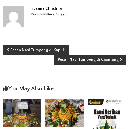
Evenna Christina
Pecinta Kuliner, Blogger.
N
Pesan Nasi Tumpeng di Kapuk
Pesan Nasi Tumpeng di Cijantung
a
v
i
You May Also Like
g
a
s