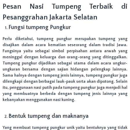
r
Pesan Nasi Tumpeng Terbaik di
a
d
Pesanggrahan Jakarta Selatan
a
n
Fungsi tumpeng Pungkur
J
a
Perlu diketahui, tumpeng pungkur merupakan tumpeng yang
k
disajikan dalam acara kematian seseorang dalam tradisi Jawa.
a
r
Fungsinya yaitu sebagai simbol perpisahan antara arwah yang
t
meninggal dengan keluarga dan orang-orang yang ditinggalkan.
a
Tumpeng pungkur dijadikan sebagai utama dalam acara ungkur-
T
ungkuran bersama dengan sajian hidangan pelengkap lainnya.
i
Sama halnya dengan tumpeng jenis lainnya, tumpeng pungkur juga
m
dilengkapi dengan berbagai lauk-pauk serta akan dipotong. Selain
u
r
itu, penggunaan nasi putih pada tumpeng pungkur juga menjadi hal
.
yang membuatnya berbeda dengan tumpeng jenis lainnya yang
F
kebanyakan menggunakan nasi kuning.
R
E
E
Bentuk tumpeng dan maknanya
O
N
Yang membuat tumpeng pungkur unik yaitu bentuknya yang tidak
G