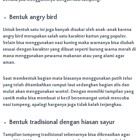
n
g
T
Bentuk angry bird
a
h
u
Untuk bentuk satu ini juga banyak disukai oleh anak-anak karena
n
angry bird merupakan salah satu karakter kartun yang populer.
,
Selain bisa menggunakan nasi kuning maka warnanya bisa diubah
d
sesuai dengan karakter yang dibuat seperti burung warna merah di
a
mana menggunakan pewarna makanan atau yang alami agar
n
aman.
a
c
a
Saat membentuk bagian mata biasanya menggunakan putih telur
r
yang telah ditambahkan rumput laut sedangkan bagian alis dan
a
l
mulut akan menggunakan wortel. Dengan memiliki tampilan yang
a
cantik maka bisa membuat si kecil bersemangat untuk mencoba
i
nasi tumpeng, apalagi harganya juga tidak kalah terjangkau.
n
n
y
Bentuk tradisional dengan hiasan sayur
a
.
Tampilan tumpeng tradisional sebenarnya bisa dikreasikan agar
M