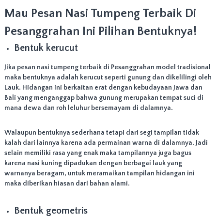
n
Mau Pesan Nasi Tumpeng Terbaik Di
T
a
Pesanggrahan Ini Pilihan Bentuknya!
m
p
Bentuk kerucut
i
l
Jika pesan nasi tumpeng terbaik di Pesanggrahan model tradisional
a
maka bentuknya adalah kerucut seperti gunung dan dikelilingi oleh
n
y
Lauk. Hidangan ini berkaitan erat dengan kebudayaan Jawa dan
a
Bali yang menganggap bahwa gunung merupakan tempat suci di
n
mana dewa dan roh leluhur bersemayam di dalamnya.
g
m
e
Walaupun bentuknya sederhana tetapi dari segi tampilan tidak
n
kalah dari lainnya karena ada permainan warna di dalamnya. Jadi
a
selain memiliki rasa yang enak maka tampilannya juga bagus
r
karena nasi kuning dipadukan dengan berbagai lauk yang
i
warnanya beragam, untuk meramaikan tampilan hidangan ini
k
,
maka diberikan hiasan dari bahan alami.
C
o
Bentuk geometris
c