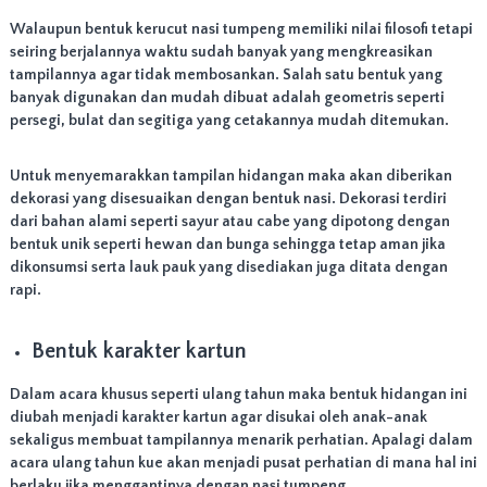
o
k
Walaupun bentuk kerucut nasi tumpeng memiliki nilai filosofi tetapi
u
seiring berjalannya waktu sudah banyak yang mengkreasikan
n
tampilannya agar tidak membosankan. Salah satu bentuk yang
t
banyak digunakan dan mudah dibuat adalah geometris seperti
u
k
persegi, bulat dan segitiga yang cetakannya mudah ditemukan.
A
c
Untuk menyemarakkan tampilan hidangan maka akan diberikan
a
r
dekorasi yang disesuaikan dengan bentuk nasi. Dekorasi terdiri
a
dari bahan alami seperti sayur atau cabe yang dipotong dengan
S
bentuk unik seperti hewan dan bunga sehingga tetap aman jika
e
dikonsumsi serta lauk pauk yang disediakan juga ditata dengan
l
rapi.
a
m
a
Bentuk karakter kartun
t
a
n
Dalam acara khusus seperti ulang tahun maka bentuk hidangan ini
,
diubah menjadi karakter kartun agar disukai oleh anak-anak
U
sekaligus membuat tampilannya menarik perhatian. Apalagi dalam
l
acara ulang tahun kue akan menjadi pusat perhatian di mana hal ini
a
berlaku jika menggantinya dengan nasi tumpeng.