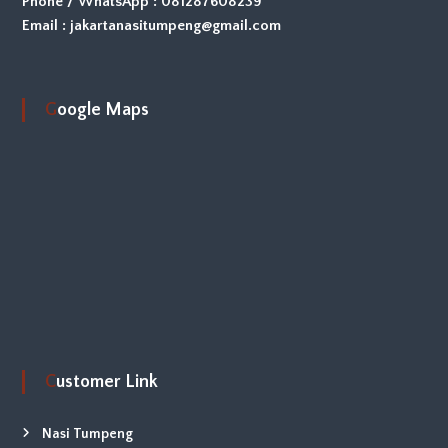
Phone / WhatsApp : 081287608239
Email : jakartanasitumpeng@gmail.com
Google Maps
Customer Link
Nasi Tumpeng