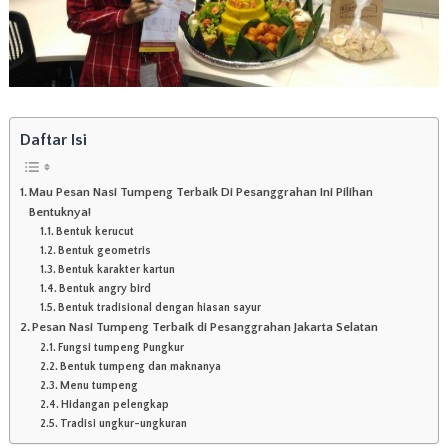
a
r
t
a
d
e
n
Daftar Isi
g
a
n
Mau Pesan Nasi Tumpeng Terbaik Di Pesanggrahan Ini Pilihan
R
Bentuknya!
a
s
Bentuk kerucut
a
Bentuk geometris
y
Bentuk karakter kartun
a
Bentuk angry bird
n
Bentuk tradisional dengan hiasan sayur
g
Pesan Nasi Tumpeng Terbaik di Pesanggrahan Jakarta Selatan
l
Fungsi tumpeng Pungkur
e
Bentuk tumpeng dan maknanya
z
Menu tumpeng
a
Hidangan pelengkap
t
Tradisi ungkur-ungkuran
d
a