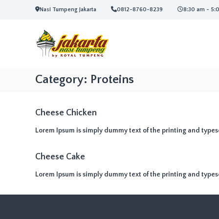
L
Nasi Tumpeng Jakarta
0812-8760-8239
8:30 am - 5:
o
J
J
n
a
a
c
k
a
k
a
t
a
r
k
r
t
e
Category:
Proteins
t
a
k
a
N
o
N
a
n
Cheese Chicken
a
s
t
i
e
s
Lorem Ipsum is simply dummy text of the printing and types
T
n
i
u
T
Cheese Cake
m
u
p
Lorem Ipsum is simply dummy text of the printing and types
m
e
p
n
e
g
C
n