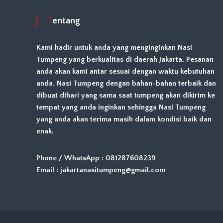
a
g
t
Tentang
e
r
i
Kami hadir untuk anda yang menginginkan Nasi
n
Tumpeng yang berkualitas di daerah Jakarta. Pesanan
g
anda akan kami antar sesuai dengan waktu kebutuhan
N
anda. Nasi Tumpeng dengan bahan-bahan terbaik dan
a
s
dibuat dihari yang sama saat tumpeng akan dikirim ke
i
tempat yang anda inginkan sehingga Nasi Tumpeng
T
yang anda akan terima masih dalam kondisi baik dan
u
enak.
m
p
e
Phone / WhatsApp : 081287608239
n
Email : jakartanasitumpeng@gmail.com
g
T
e
r
b